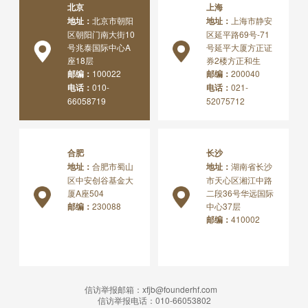
北京
上海
地址：
北京市朝阳
地址：
上海市静安
区朝阳门南大街10
区延平路69号-71
号兆泰国际中心A
号延平大厦方正证
座18层
券2楼方正和生
邮编：
100022
邮编：
200040
电话：
010-
电话：
021-
66058719
52075712
合肥
长沙
地址：
合肥市蜀山
地址：
湖南省长沙
区中安创谷基金大
市天心区湘江中路
厦A座504
二段36号华远国际
邮编：
230088
中心37层
邮编：
410002
信访举报邮箱：
xfjb@founderhf.com
信访举报电话：
010-66053802