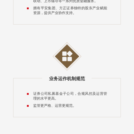
联动、上市辅导等一系列优质金融服务。
拥有平安集团、方正证券独特的股东产业赋能
资源，提供产业协作支持。
业务运作机制规范
证券公司私募基金子公司，合规风控及运营管
理的水平更高。
监管更严格、运营更规范。